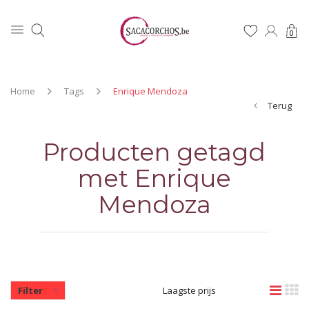
0
Home
Tags
Enrique Mendoza
Terug
Producten getagd
met Enrique
Mendoza
Filter
Laagste prijs