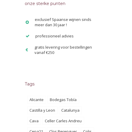
onze sterke punten
exclusief Spaanse wijnen sinds
meer dan 30 jaar !
professioneel advies
gratis levering voor bestellingen
vanaf €250
Tags
Alicante
Bodegas Tobía
Castilla y Leon
Catalunya
Cava
Celler Carles Andreu
Cepa21
Clos Berenguer
Colis