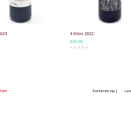
2023
4 Kilos 2022
€43,00
cten
Sorteren op |
Laa