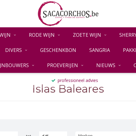
WIJN
RODE WIJN
ZOETE WIJN
SHERR
DIVERS
GESCHENKBON
SANGRIA
PAKK
IJNBOUWERS
PROEVERIJEN
NIEUWS
professioneel advies
Islas Baleares
Merken