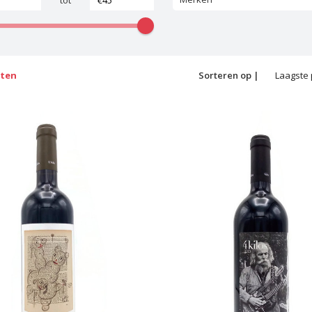
tot
cten
Sorteren op |
Laagste 