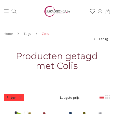
0
Home
Tags
Colis
Terug
Producten getagd
met Colis
Filter
Laagste prijs