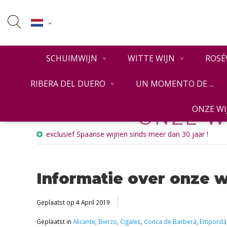
SCHUIMWIJN
WITTE WIJN
ROSÉ
RIBERA DEL DUERO
UN MOMENTO DE ...
ONZE W
ONZE W
exclusief Spaanse wijnen sinds meer dan 30 jaar !
Informatie over onze 
Geplaatst op
4 April 2019
Geplaatst in
Alicante
,
Bierzo
,
Cigales
,
Conca de Barberà
,
Empordà