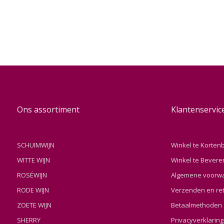
Ons assortiment
Klantenservic
SCHUIMWIJN
Winkel te Korten
WITTE WIJN
Winkel te Bevere
ROSÉWIJN
Algemene voorw
RODE WIJN
Verzenden en re
ZOETE WIJN
Betaalmethoden
SHERRY
Privacyverklaring