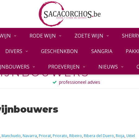
WIJN
RODE WIJN
ZOETE WIJN
SHERR
DIVERS
GESCHENKBON
SANGRIA
PAKK
IJNBOUWERS
PROEVERIJEN
NIEUWS
IJNBOUWERS
professioneel advies
wijnbouwers
,
Manchuelo
,
Navarra
,
Priorat
,
Priorato
,
Ribeiro
,
Ribera del Duero
,
Rioja
,
Uitiel