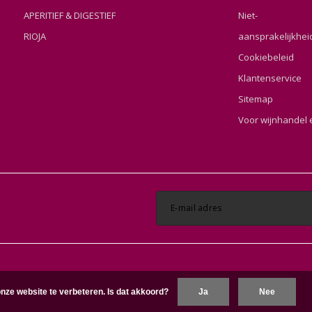
APERITIEF & DIGESTIEF
Niet-
RIOJA
aansprakelijkhei
Cookiebeleid
Klantenservice
Sitemap
Voor wijnhandel 
nze website te verbeteren. Is dat akkoord?
Ja
Nee