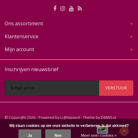
Ons assortiment
Klantenservice
Mijn account
Inschrijven nieuwsbrief
VERSTUUR
© Copyright 2026 - Powered by
Lightspeed
- Theme by
DMWS.nl
Wij slaan cookies op om onze website te verbeteren. Is dat akkoord?
Ja
Nee
Meer over cookies »