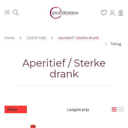
0
Home
ZOETE WIJN
Aperitief / Sterke drank
Terug
Aperitief / Sterke
drank
Filter
Laagste prijs