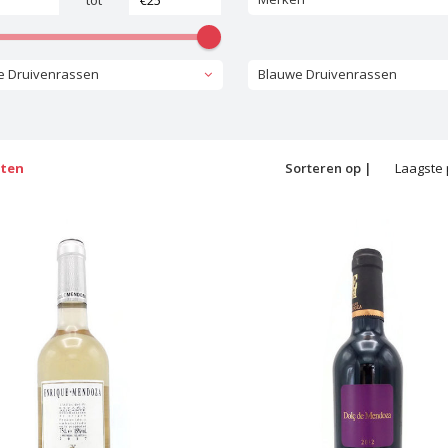
tot
te Druivenrassen
Blauwe Druivenrassen
cten
Sorteren op |
Laagste 