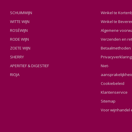
SCHUIMWIJN
Winkel te Korten
WITTE WIJN
Winkel te Bevere
ROSÉWIJN
Algemene voorw
RODE WIJN
Verzenden en re
ZOETE WIJN
Betaalmethoden
SHERRY
Privacyverklaring
APERITIEF & DIGESTIEF
Niet-
RIOJA
aansprakelijkhei
Cookiebeleid
Klantenservice
Sitemap
Voor wijnhandel 