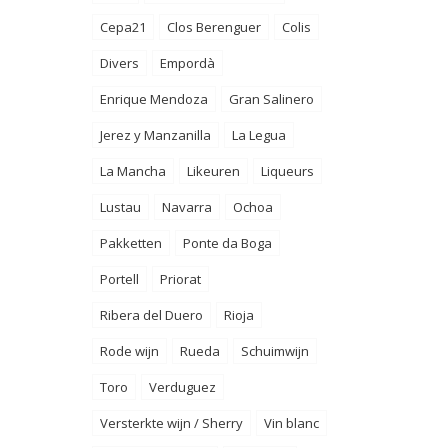
Cepa21
Clos Berenguer
Colis
Divers
Empordà
Enrique Mendoza
Gran Salinero
Jerez y Manzanilla
La Legua
La Mancha
Likeuren
Liqueurs
Lustau
Navarra
Ochoa
Pakketten
Ponte da Boga
Portell
Priorat
Ribera del Duero
Rioja
Rode wijn
Rueda
Schuimwijn
Toro
Verduguez
Versterkte wijn / Sherry
Vin blanc