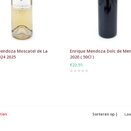
Mendoza Moscatel de La
Enrique Mendoza Dolc de Me
024 2025
2020 ( 50Cl )
€20,95
cten
Sorteren op |
Laa