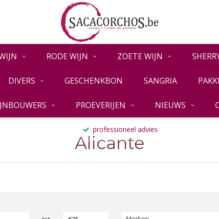
WIJN
RODE WIJN
ZOETE WIJN
SHERR
DIVERS
GESCHENKBON
SANGRIA
PAKK
IJNBOUWERS
PROEVERIJEN
NIEUWS
professioneel advies
Alicante
Merken