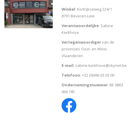
Winkel
: Kortrijkseweg 224/1
8791 Beveren-Leie
Verantwoordelijke
: Sabine
Kerkhove
Vertegenwoordiger
van de
provincies Oost- en West-
Vlaanderen
E-mail
:
sabine.kerkhove@skynet.be
Telefoon
: +32 (0)496 03 03 00
Ondernemingsnummer
: BE 0863
466 185