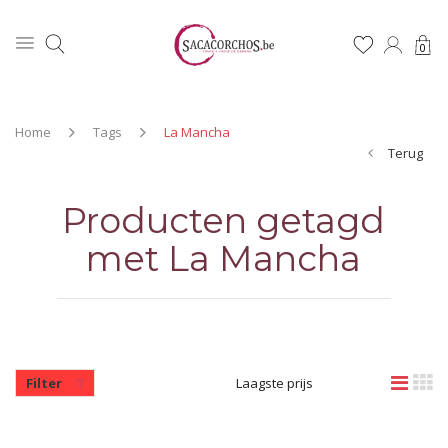
0
Home
Tags
La Mancha
Terug
Producten getagd
met La Mancha
Filter
Laagste prijs