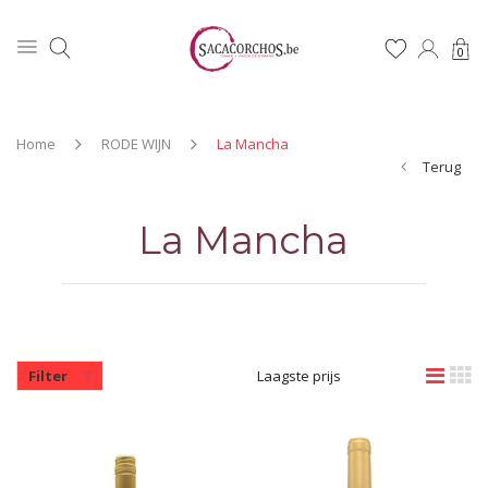
0
Home
RODE WIJN
La Mancha
Terug
La Mancha
Filter
Laagste prijs