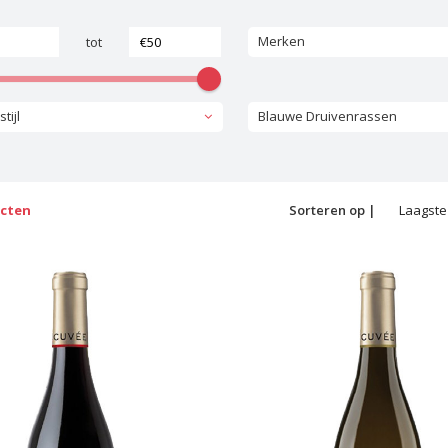
Merken
tot
tijl
Blauwe Druivenrassen
ucten
Sorteren op |
Laagste 