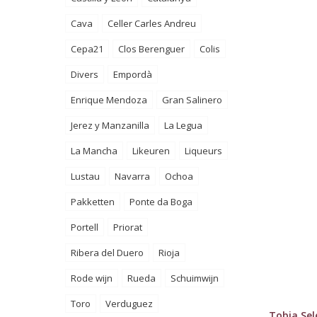
Cava
Celler Carles Andreu
Cepa21
Clos Berenguer
Colis
Divers
Empordà
Enrique Mendoza
Gran Salinero
Jerez y Manzanilla
La Legua
La Mancha
Likeuren
Liqueurs
Lustau
Navarra
Ochoa
Pakketten
Ponte da Boga
Portell
Priorat
Ribera del Duero
Rioja
Rode wijn
Rueda
Schuimwijn
Toro
Verduguez
Tobia Sel