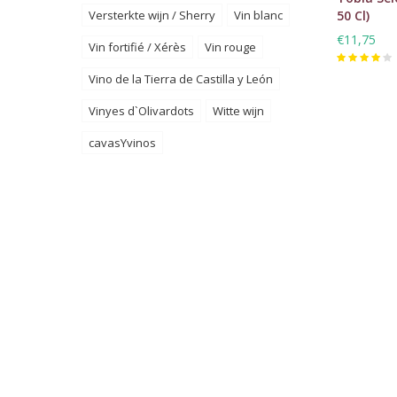
Versterkte wijn / Sherry
Vin blanc
50 Cl)
€11,75
Vin fortifié / Xérès
Vin rouge
Vino de la Tierra de Castilla y León
Vinyes d`Olivardots
Witte wijn
cavasYvinos