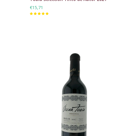
€15,71