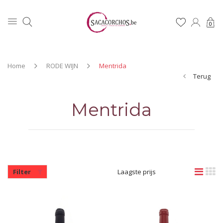
0
Home
RODE WIJN
Mentrida
Terug
Mentrida
Filter
Laagste prijs