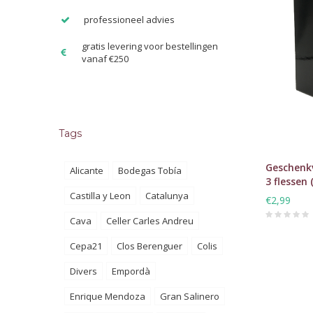
professioneel advies
gratis levering voor bestellingen
vanaf €250
Tags
Geschenk
Alicante
Bodegas Tobía
3 flessen 
Castilla y Leon
Catalunya
€2,99
Cava
Celler Carles Andreu
Cepa21
Clos Berenguer
Colis
Divers
Empordà
Enrique Mendoza
Gran Salinero