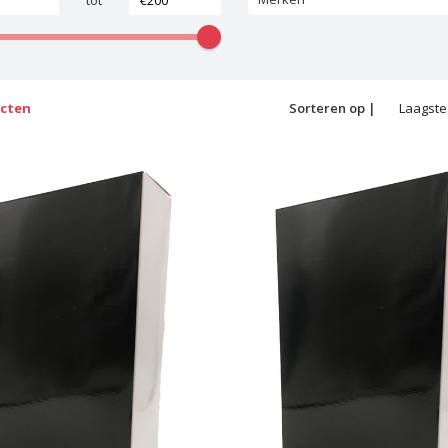
tot
ucten
Sorteren op |
Laagste 