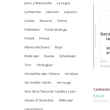
Jerez y Manzanilla
La Legua
La Mancha
Likeuren
Liqueurs
Lustau
Navarra
Ochoa
Pakketten
Ponte da Boga
Portell
Priorat
Ribera del Duero
Rioja
Rode wijn
Rueda
Schuimwijn
Toro
Verduguez
Versterkte wijn / Sherry
Vin blanc
Vin fortifié / Xérès
Vin rouge
Cadeaubo
Vino de la Tierra de Castilla y León
€20,00
Vinyes d`Olivardots
Witte wijn
cavasYvinos