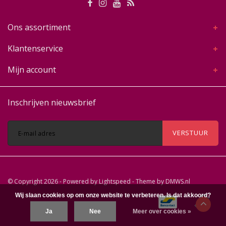
Ons assortiment
Klantenservice
Mijn account
Inschrijven nieuwsbrief
VERSTUUR
© Copyright 2026 - Powered by
Lightspeed
- Theme by
DMWS.nl
Wij slaan cookies op om onze website te verbeteren. Is dat akkoord?
Ja
Nee
Meer over cookies »