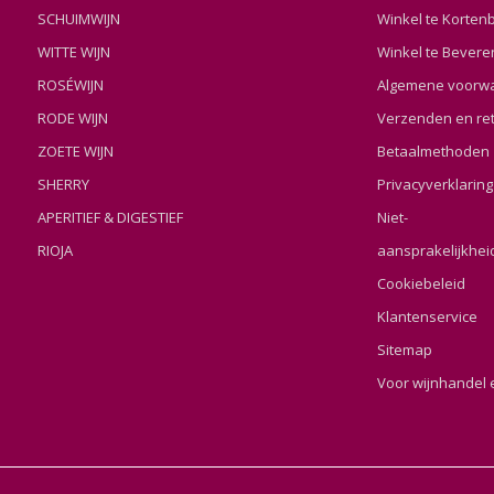
SCHUIMWIJN
Winkel te Korten
WITTE WIJN
Winkel te Bevere
ROSÉWIJN
Algemene voorw
RODE WIJN
Verzenden en re
ZOETE WIJN
Betaalmethoden
SHERRY
Privacyverklaring
APERITIEF & DIGESTIEF
Niet-
RIOJA
aansprakelijkhei
Cookiebeleid
Klantenservice
Sitemap
Voor wijnhandel 