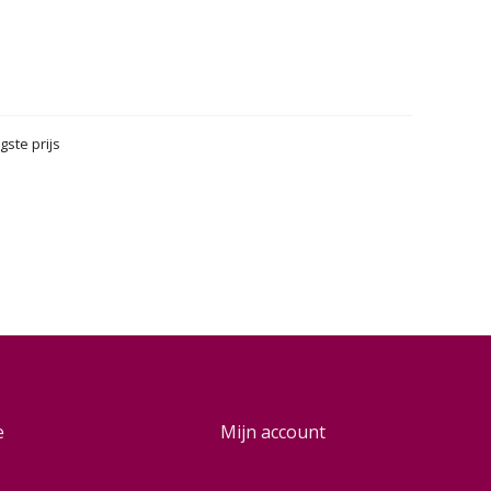
gste prijs
e
Mijn account