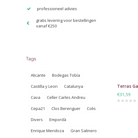
professioneel advies
gratis levering voor bestellingen
vanaf €250
Tags
Alicante
Bodegas Tobía
Terras G
Castilla y Leon
Catalunya
€31,59
Cava
Celler Carles Andreu
Cepa21
Clos Berenguer
Colis
Divers
Empordà
Enrique Mendoza
Gran Salinero