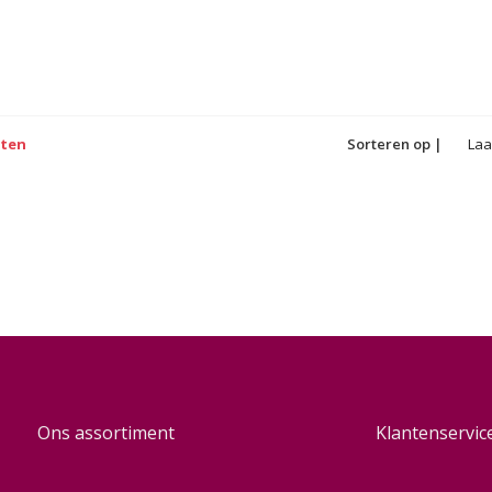
cten
Sorteren op |
Laa
Ons assortiment
Klantenservic