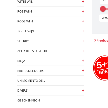
WITTE WIJN
ROSÉWIJN
Wit
RODE WIJN
ZOETE WIJN
7 Produ
SHERRY
APERITIEF & DIGESTIEF
RIOJA
RIBERA DEL DUERO
UN MOMENTO DE ...
DIVERS
GESCHENKBON