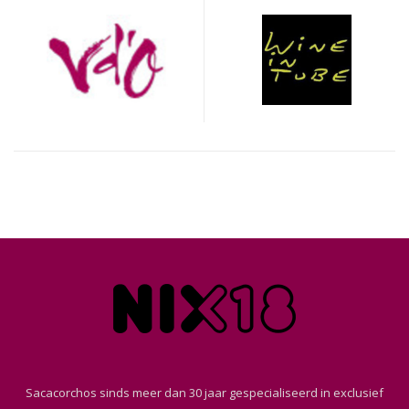
Sacacorchos sinds meer dan 30 jaar gespecialiseerd in exclusief