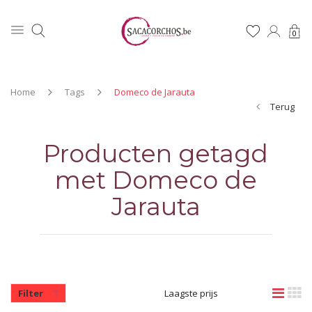
0
Home
Tags
Domeco de Jarauta
Terug
Producten getagd
met Domeco de
Jarauta
Filter
Laagste prijs