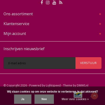
Ons assortiment
Klantenservice
Mijn account
Inschrijven nieuwsbrief
VERSTUUR
© Copyright 2026 - Powered by
Lightspeed
- Theme by
DMWS.nl
Wij slaan cookies op om onze website te verbeteren. Is dat akkoord?
Ja
Nee
Meer over cookies »