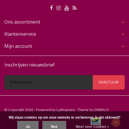
Ons assortiment
Klantenservice
Mijn account
Inschrijven nieuwsbrief
VERSTUUR
© Copyright 2026 - Powered by
Lightspeed
- Theme by
DMWS.nl
Wij slaan cookies op om onze website te verbeteren. Is dat akkoord?
Ja
Nee
Meer over cookies »