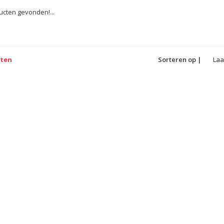
cten gevonden!...
cten
Sorteren op |
Laa