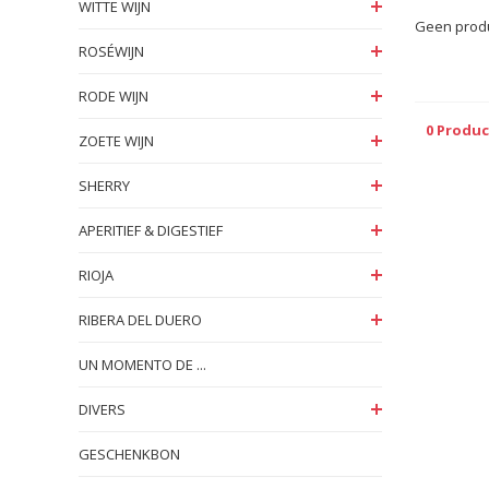
WITTE WIJN
Geen produ
ROSÉWIJN
RODE WIJN
0 Produ
ZOETE WIJN
SHERRY
APERITIEF & DIGESTIEF
RIOJA
RIBERA DEL DUERO
UN MOMENTO DE ...
DIVERS
GESCHENKBON