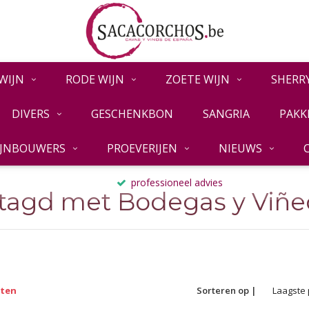
WIJN
RODE WIJN
ZOETE WIJN
SHERR
DIVERS
GESCHENKBON
SANGRIA
PAKK
IJNBOUWERS
PROEVERIJEN
NIEUWS
professioneel advies
tagd met Bodegas y Viñe
cten
Sorteren op |
Laagste 