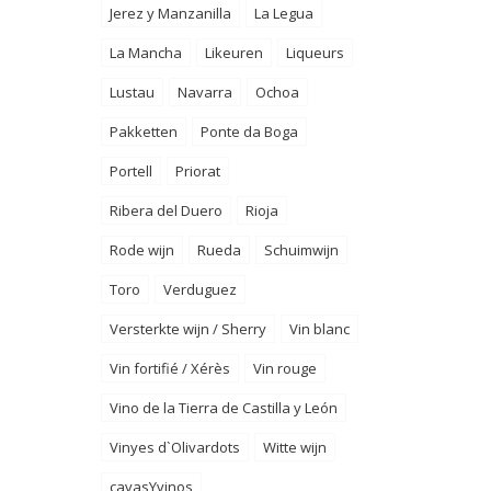
Jerez y Manzanilla
La Legua
La Mancha
Likeuren
Liqueurs
Lustau
Navarra
Ochoa
Pakketten
Ponte da Boga
Portell
Priorat
Ribera del Duero
Rioja
Rode wijn
Rueda
Schuimwijn
Toro
Verduguez
Versterkte wijn / Sherry
Vin blanc
Vin fortifié / Xérès
Vin rouge
Vino de la Tierra de Castilla y León
Vinyes d`Olivardots
Witte wijn
cavasYvinos