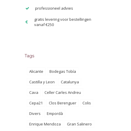
professioneel advies
gratis levering voor bestellingen
vanaf €250
Tags
Alicante
Bodegas Tobía
Castilla y Leon
Catalunya
Cava
Celler Carles Andreu
Cepa21
Clos Berenguer
Colis
Divers
Empordà
Enrique Mendoza
Gran Salinero