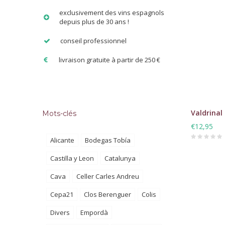
exclusivement des vins espagnols
depuis plus de 30 ans !
conseil professionnel
livraison gratuite à partir de 250 €
Valdrinal
Mots-clés
€12,95
Alicante
Bodegas Tobía
Castilla y Leon
Catalunya
Cava
Celler Carles Andreu
Cepa21
Clos Berenguer
Colis
Divers
Empordà