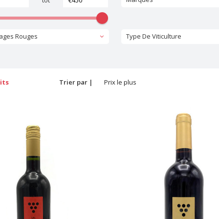
tot
ages Rouges
Type De Viticulture
its
Trier par |
Prix le plus
bas