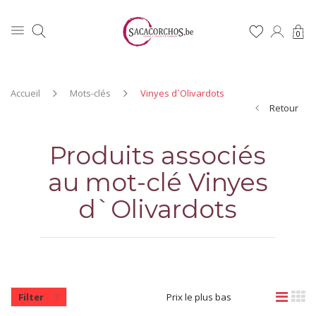
0
Accueil
Mots-clés
Vinyes d`Olivardots
Retour
Produits associés
au mot-clé Vinyes
d`Olivardots
Filter
Prix le plus bas