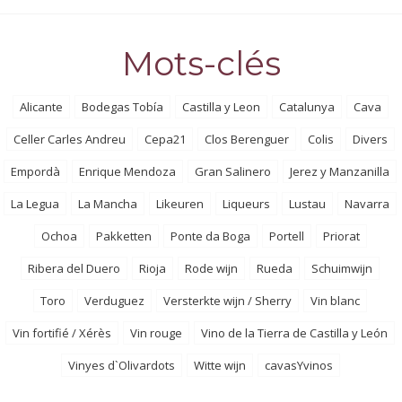
Mots-clés
Alicante
Bodegas Tobía
Castilla y Leon
Catalunya
Cava
Celler Carles Andreu
Cepa21
Clos Berenguer
Colis
Divers
Empordà
Enrique Mendoza
Gran Salinero
Jerez y Manzanilla
La Legua
La Mancha
Likeuren
Liqueurs
Lustau
Navarra
Ochoa
Pakketten
Ponte da Boga
Portell
Priorat
Ribera del Duero
Rioja
Rode wijn
Rueda
Schuimwijn
Toro
Verduguez
Versterkte wijn / Sherry
Vin blanc
Vin fortifié / Xérès
Vin rouge
Vino de la Tierra de Castilla y León
Vinyes d`Olivardots
Witte wijn
cavasYvinos