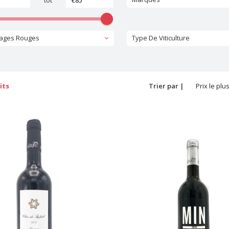
tot
ages Rouges
Type De Viticulture
its
Trier par |
Prix le plu
bas