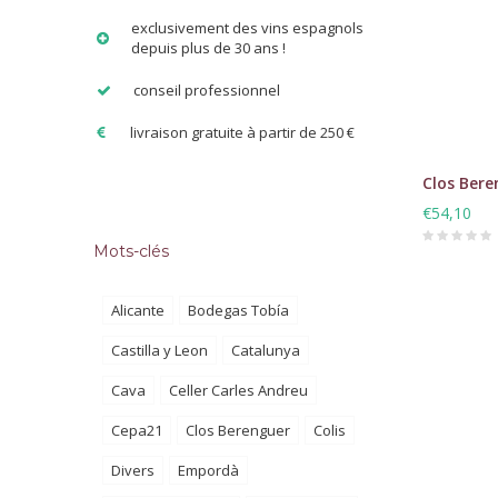
exclusivement des vins espagnols
depuis plus de 30 ans !
conseil professionnel
livraison gratuite à partir de 250 €
Clos Bere
€54,10
Mots-clés
Alicante
Bodegas Tobía
Castilla y Leon
Catalunya
Cava
Celler Carles Andreu
Cepa21
Clos Berenguer
Colis
Divers
Empordà