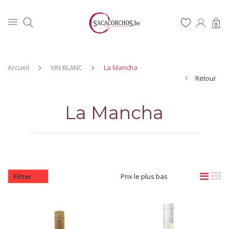
0
Accueil
VIN BLANC
La Mancha
Retour
La Mancha
Filter
Prix le plus bas