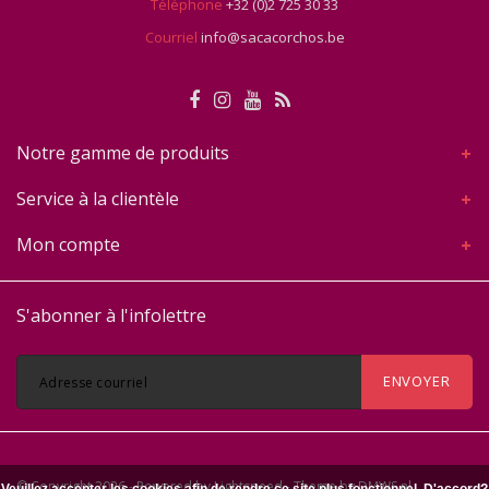
Téléphone
+32 (0)2 725 30 33
Courriel
info@sacacorchos.be
Notre gamme de produits
Service à la clientèle
Mon compte
S'abonner à l'infolettre
ENVOYER
© Copyright 2026 - Powered by
Lightspeed
- Theme by
DMWS.nl