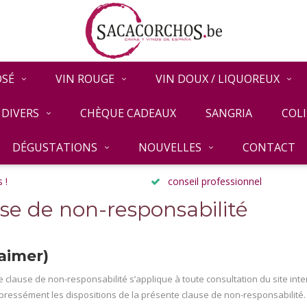
OSÉ
VIN ROUGE
VIN DOUX / LIQUOREUX
DIVERS
CHÈQUE CADEAUX
SANGRIA
COLI
DÉGUSTATIONS
NOUVELLES
CONTACT
 !
conseil professionnel
se de non-responsabilité
laimer)
 clause de non-responsabilité s’applique à toute consultation du site inte
ressément les dispositions de la présente clause de non-responsabilité. S