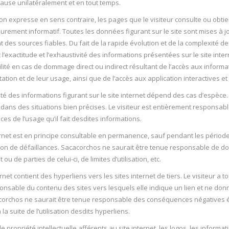
ause unilatéralement et en tout temps.
n expresse en sens contraire, les pages que le visiteur consulte ou obtient
urement informatif. Toutes les données figurant sur le site sont mises à jo
des sources fiables. Du fait de la rapide évolution et de la complexité d
l’exactitude et l’exhaustivité des informations présentées sur le site inte
ité en cas de dommage direct ou indirect résultant de l’accès aux informati
tation et de leur usage, ainsi que de l’accès aux application interactives et
lité des informations figurant sur le site internet dépend des cas d’espèce
dans des situations bien précises. Le visiteur est entièrement responsabl
s de l’usage qu’il fait desdites informations.
ternet est en principe consultable en permanence, sauf pendant les pério
on de défaillances. Sacacorchos ne saurait être tenue responsable de domm
t ou de parties de celui-ci, de limites d’utilisation, etc.
ernet contient des hyperliens vers les sites internet de tiers. Le visiteur a 
nsable du contenu des sites vers lesquels elle indique un lien et ne don
acorchos ne saurait être tenue responsable des conséquences négative
à la suite de l’utilisation desdits hyperliens.
de propriété intellectuelle afférents au site internet, les logos, les informat