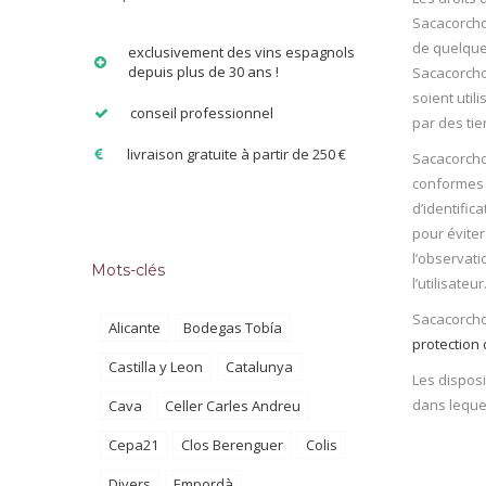
Sacacorchos
de quelque 
exclusivement des vins espagnols
depuis plus de 30 ans !
Sacacorchos
soient util
conseil professionnel
par des tie
livraison gratuite à partir de 250 €
Sacacorchos
conformes a
d’identific
pour éviter
l’observati
Mots-clés
l’utilisateur
Sacacorchos
Alicante
Bodegas Tobía
protection 
Castilla y Leon
Catalunya
Les disposi
dans lequel
Cava
Celler Carles Andreu
Cepa21
Clos Berenguer
Colis
Divers
Empordà