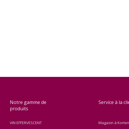
Notre gamme de
Service à la cl
produits
VIN EFFERVESCENT
Magasin à Korte