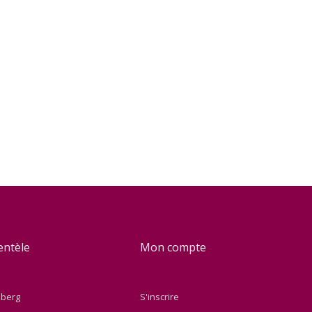
ientèle
Mon compte
nberg
S'inscrire