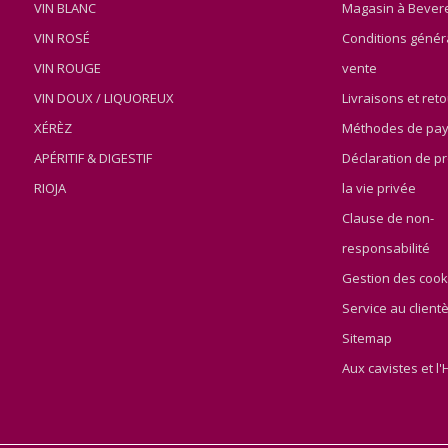
VIN BLANC
Magasin à Bever
VIN ROSÉ
Conditions génér
VIN ROUGE
vente
VIN DOUX / LIQUOREUX
Livraisons et ret
XÉRÈZ
Méthodes de pa
APÉRITIF & DIGESTIF
Déclaration de pr
RIOJA
la vie privée
Clause de non-
responsabilité
Gestion des cook
Service au clientè
Sitemap
Aux cavistes et l