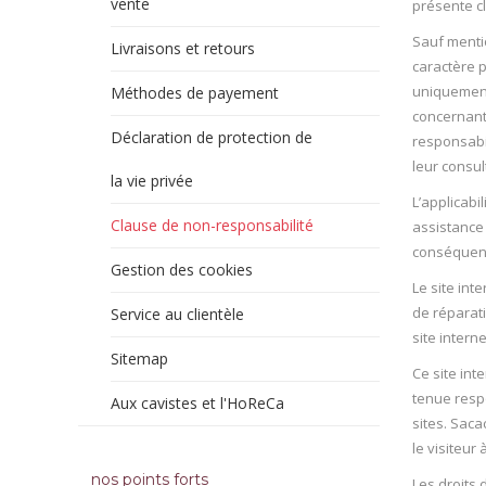
vente
présente cl
Sauf mentio
Livraisons et retours
caractère p
uniquement 
Méthodes de payement
concernant 
Déclaration de protection de
responsabil
leur consul
la vie privée
L’applicabi
Clause de non-responsabilité
assistance 
conséquence
Gestion des cookies
Le site in
de réparati
Service au clientèle
site interne
Sitemap
Ce site int
tenue respo
Aux cavistes et l'HoReCa
sites. Sac
le visiteur 
nos points forts
Les droits 