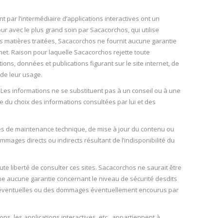
 par l’intermédiaire d’applications interactives ont un
ur avec le plus grand soin par Sacacorchos, qui utilise
es matières traitées, Sacacorchos ne fournit aucune garantie
rnet. Raison pour laquelle Sacacorchos rejette toute
ons, données et publications figurant sur le site internet, de
 de leur usage.
. Les informations ne se substituent pas à un conseil ou à une
e du choix des informations consultées par lui et des
des de maintenance technique, de mise à jour du contenu ou
ages directs ou indirects résultant de l’indisponibilité du
toute liberté de consulter ces sites. Sacacorchos ne saurait être
ne aucune garantie concernant le niveau de sécurité desdits
s éventuelles ou des dommages éventuellement encourus par
ions, les applications interactives, etc., appartiennent à