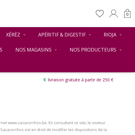
0
XÉRÈZ
APÉRITIF & DIGESTIF
RIOJA
S
NOS MAGASINS
NOS PRODUCTEURS
livraison gratuite à partir de 250 €
rnet www.sacacorchos.be. En consultant ce site, le visiteur
acacorchos est en droit de modifier les dispositions de la