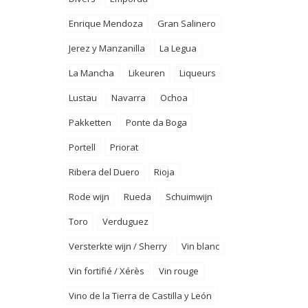
Enrique Mendoza
Gran Salinero
Jerez y Manzanilla
La Legua
La Mancha
Likeuren
Liqueurs
Lustau
Navarra
Ochoa
Pakketten
Ponte da Boga
Portell
Priorat
Ribera del Duero
Rioja
Rode wijn
Rueda
Schuimwijn
Toro
Verduguez
Versterkte wijn / Sherry
Vin blanc
Vin fortifié / Xérès
Vin rouge
Vino de la Tierra de Castilla y León