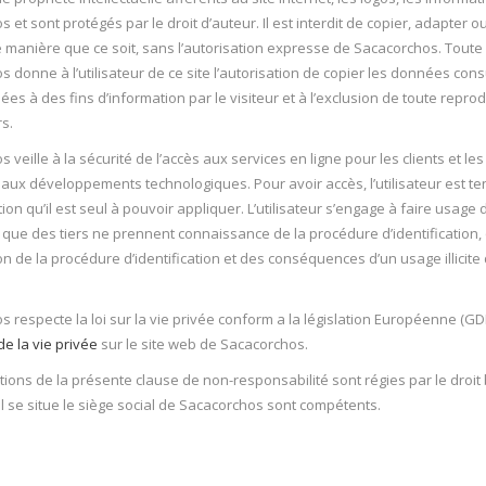
 et sont protégés par le droit d’auteur. Il est interdit de copier, adapter 
manière que ce soit, sans l’autorisation expresse de Sacacorchos. Toute in
 donne à l’utilisateur de ce site l’autorisation de copier les données consu
isées à des fins d’information par le visiteur et à l’exclusion de toute repr
rs.
 veille à la sécurité de l’accès aux services en ligne pour les clients et l
ux développements technologiques. Pour avoir accès, l’utilisateur est te
ation qu’il est seul à pouvoir appliquer. L’utilisateur s’engage à faire usag
 que des tiers ne prennent connaissance de la procédure d’identification, 
on de la procédure d’identification et des conséquences d’un usage illicit
.
 respecte la loi sur la vie privée conform a la législation Européenne (GD
de la vie privée
sur le site web de Sacacorchos.
tions de la présente clause de non-responsabilité sont régies par le droit 
 se situe le siège social de Sacacorchos sont compétents.