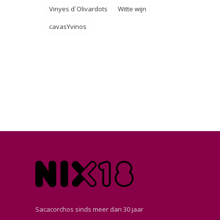
Vinyes d`Olivardots
Witte wijn
cavasYvinos
Sacacorchos sinds meer dan 30 jaar