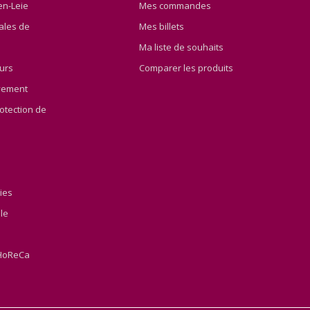
en-Leie
Mes commandes
ales de
Mes billets
Ma liste de souhaits
ours
Comparer les produits
yement
otection de
ies
le
'HoReCa