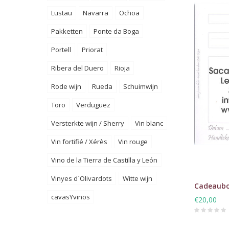
Lustau
Navarra
Ochoa
Pakketten
Ponte da Boga
Portell
Priorat
Ribera del Duero
Rioja
Rode wijn
Rueda
Schuimwijn
Toro
Verduguez
Versterkte wijn / Sherry
Vin blanc
Vin fortifié / Xérès
Vin rouge
Vino de la Tierra de Castilla y León
Vinyes d`Olivardots
Witte wijn
Cadeaubo
cavasYvinos
€20,00