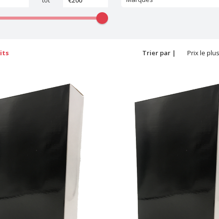
tot
its
Trier par |
Prix le plu
bas