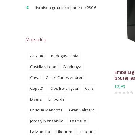
livraison gratuite à partir de 250 €
Mots-clés
Alicante
Bodegas Tobía
Castilla y Leon
Catalunya
Emballag
Cava
Celler Carles Andreu
bouteilles
€2,99
Cepa21
Clos Berenguer
Colis
Divers
Empordà
Enrique Mendoza
Gran Salinero
Jerez y Manzanilla
La Legua
La Mancha
Likeuren
Liqueurs