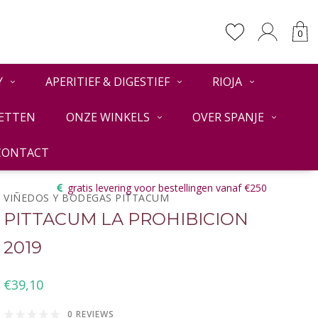
0
Y
APERITIEF & DIGESTIEF
RIOJA
ETTEN
ONZE WINKELS
OVER SPANJE
CONTACT
Terug
gratis levering voor bestellingen vanaf €250
VIÑEDOS Y BODEGAS PITTACUM
PITTACUM LA PROHIBICION
2019
€39,10
0 REVIEWS