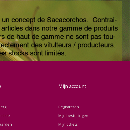
e
Mijn account
berg
Registreren
n-Leie
Mijn bestellingen
aarden
Mijn tickets