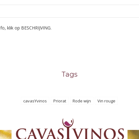
fo, klik op BESCHRIJVING.
Tags
cavasYvinos
Priorat
Rode wijn
Vin rouge