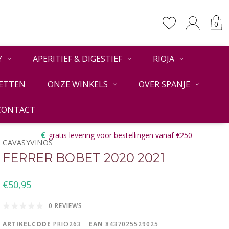
0
Y
APERITIEF & DIGESTIEF
RIOJA
ETTEN
ONZE WINKELS
OVER SPANJE
CONTACT
Terug
gratis levering voor bestellingen vanaf €250
CAVASYVINOS
FERRER BOBET 2020 2021
€50,95
0 REVIEWS
ARTIKELCODE
PRIO263
EAN
8437025529025