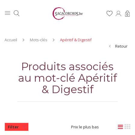
0
Accueil
Mots-clés
Apéritif & Digestif
Retour
Produits associés
au mot-clé Apéritif
& Digestif
Filter
Prix le plus bas