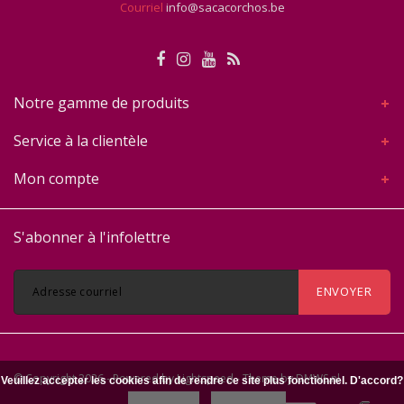
Courriel
info@sacacorchos.be
Notre gamme de produits
Service à la clientèle
Mon compte
S'abonner à l'infolettre
ENVOYER
© Copyright 2026 - Powered by
Lightspeed
- Theme by
DMWS.nl
Veuillez accepter les cookies afin de rendre ce site plus fonctionnel. D'accord?