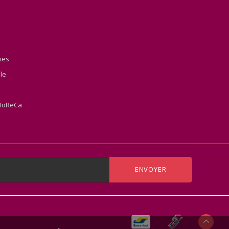
ies
le
'HoReCa
ENVOYER