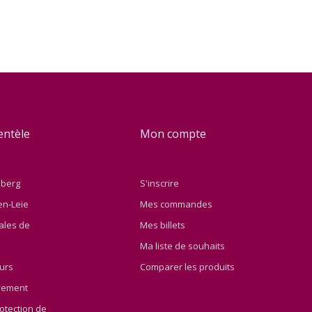
ientèle
Mon compte
nberg
S'inscrire
en-Leie
Mes commandes
ales de
Mes billets
Ma liste de souhaits
ours
Comparer les produits
yement
otection de