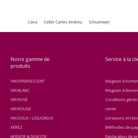
Cava
Celler Carles Andreu
Schuimwijn
Notre gamme de
Service à la cl
produits
VIN EFFERVESCENT
Magasin à Korte
VIN BLANC
Magasin à Bever
VIN ROSÉ
Conditions génér
VIN ROUGE
vente
VIN DOUX / LIQUOREUX
Livraisons et ret
XÉRÈZ
Méthodes de pa
APÉRITIF & DIGESTIF
Déclaration de pr