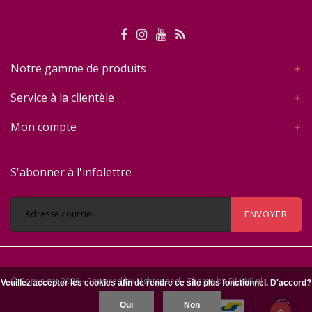
Notre gamme de produits
Service à la clientèle
Mon compte
S'abonner à l'infolettre
ENVOYER
© Copyright 2026 - Powered by
Lightspeed
- Theme by
DMWS.nl
Veuillez accepter les cookies afin de rendre ce site plus fonctionnel. D'accord?
Oui
Non